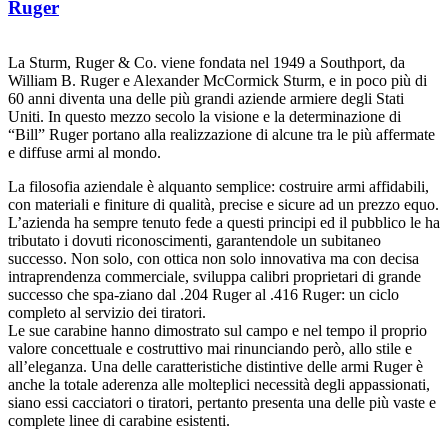
Ruger
La Sturm, Ruger & Co. viene fondata nel 1949 a Southport, da
William B. Ruger e Alexander McCormick Sturm, e in poco più di
60 anni diventa una delle più grandi aziende armiere degli Stati
Uniti. In questo mezzo secolo la visione e la determinazione di
“Bill” Ruger portano alla realizzazione di alcune tra le più affermate
e diffuse armi al mondo.
La filosofia aziendale è alquanto semplice: costruire armi affidabili,
con materiali e finiture di qualità, precise e sicure ad un prezzo equo.
L’azienda ha sempre tenuto fede a questi principi ed il pubblico le ha
tributato i dovuti riconoscimenti, garantendole un subitaneo
successo. Non solo, con ottica non solo innovativa ma con decisa
intraprendenza commerciale, sviluppa calibri proprietari di grande
successo che spa-ziano dal .204 Ruger al .416 Ruger: un ciclo
completo al servizio dei tiratori.
Le sue carabine hanno dimostrato sul campo e nel tempo il proprio
valore concettuale e costruttivo mai rinunciando però, allo stile e
all’eleganza. Una delle caratteristiche distintive delle armi Ruger è
anche la totale aderenza alle molteplici necessità degli appassionati,
siano essi cacciatori o tiratori, pertanto presenta una delle più vaste e
complete linee di carabine esistenti.