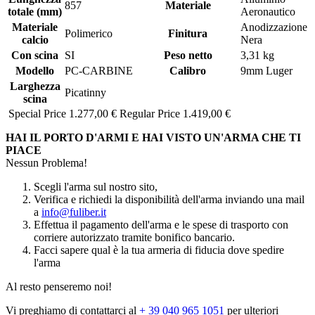
857
Materiale
totale (mm)
Aeronautico
Materiale
Anodizzazione
Polimerico
Finitura
calcio
Nera
Con scina
SI
Peso netto
3,31 kg
Modello
PC-CARBINE
Calibro
9mm Luger
Larghezza
Picatinny
scina
Special Price
1.277,00 €
Regular Price
1.419,00 €
HAI IL PORTO D'ARMI E HAI VISTO UN'ARMA CHE TI
PIACE
Nessun Problema!
Scegli l'arma sul nostro sito,
Verifica e richiedi la disponibilità dell'arma inviando una mail
a
info@fuliber.it
Effettua il pagamento dell'arma e le spese di trasporto con
corriere autorizzato tramite bonifico bancario.
Facci sapere qual è la tua armeria di fiducia dove spedire
l'arma
Al resto penseremo noi!
Vi preghiamo di contattarci al
+ 39 040 965 1051
per ulteriori