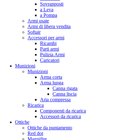
Sovrapposti
a Leva
a Pompa
Armi usate
Armi di libera vendita
Softair
Accessori per armi
Ricambi
Parti armi
Pulizia Armi
Caricatori
Munizioni
Munizioni
Arma corta
Arma lunga
Canna rigata
Canna liscia
Aria compressa
Ricarica
Componenti da ricarica
Accessori da ricarica
Ottiche
Ottiche da puntamento
Red dot
Magnifire