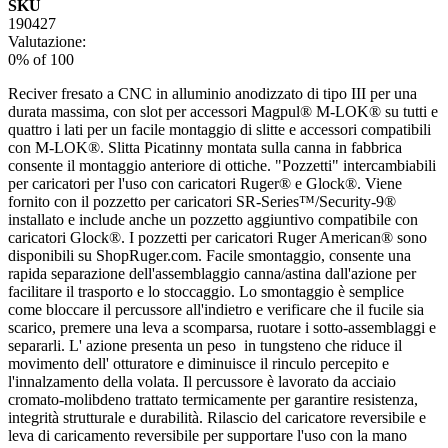
SKU
190427
Valutazione:
0
% of
100
Reciver fresato a CNC in alluminio anodizzato di tipo III per una
durata massima, con slot per accessori Magpul® M-LOK® su tutti e
quattro i lati per un facile montaggio di slitte e accessori compatibili
con M-LOK®. Slitta Picatinny montata sulla canna in fabbrica
consente il montaggio anteriore di ottiche. "Pozzetti" intercambiabili
per caricatori per l'uso con caricatori Ruger® e Glock®. Viene
fornito con il pozzetto per caricatori SR-Series™/Security-9®
installato e include anche un pozzetto aggiuntivo compatibile con
caricatori Glock®. I pozzetti per caricatori Ruger American® sono
disponibili su ShopRuger.com. Facile smontaggio, consente una
rapida separazione dell'assemblaggio canna/astina dall'azione per
facilitare il trasporto e lo stoccaggio. Lo smontaggio è semplice
come bloccare il percussore all'indietro e verificare che il fucile sia
scarico, premere una leva a scomparsa, ruotare i sotto-assemblaggi e
separarli. L' azione presenta un peso in tungsteno che riduce il
movimento dell' otturatore e diminuisce il rinculo percepito e
l'innalzamento della volata. Il percussore è lavorato da acciaio
cromato-molibdeno trattato termicamente per garantire resistenza,
integrità strutturale e durabilità. Rilascio del caricatore reversibile e
leva di caricamento reversibile per supportare l'uso con la mano