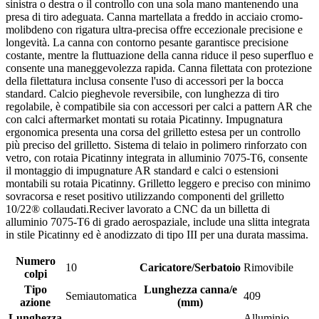
sinistra o destra o il controllo con una sola mano mantenendo una
presa di tiro adeguata. Canna martellata a freddo in acciaio cromo-
molibdeno con rigatura ultra-precisa offre eccezionale precisione e
longevità. La canna con contorno pesante garantisce precisione
costante, mentre la fluttuazione della canna riduce il peso superfluo e
consente una maneggevolezza rapida. Canna filettata con protezione
della filettatura inclusa consente l'uso di accessori per la bocca
standard. Calcio pieghevole reversibile, con lunghezza di tiro
regolabile, è compatibile sia con accessori per calci a pattern AR che
con calci aftermarket montati su rotaia Picatinny. Impugnatura
ergonomica presenta una corsa del grilletto estesa per un controllo
più preciso del grilletto. Sistema di telaio in polimero rinforzato con
vetro, con rotaia Picatinny integrata in alluminio 7075-T6, consente
il montaggio di impugnature AR standard e calci o estensioni
montabili su rotaia Picatinny. Grilletto leggero e preciso con minimo
sovracorsa e reset positivo utilizzando componenti del grilletto
10/22® collaudati.Reciver lavorato a CNC da un billetta di
alluminio 7075-T6 di grado aerospaziale, include una slitta integrata
in stile Picatinny ed è anodizzato di tipo III per una durata massima.
Numero
10
Caricatore/Serbatoio
Rimovibile
colpi
Tipo
Lunghezza canna/e
Semiautomatica
409
azione
(mm)
Lunghezza
Alluminio