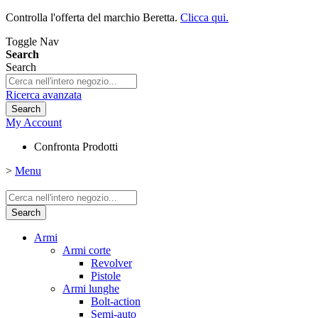
Controlla l'offerta del marchio Beretta.
Clicca qui.
Toggle Nav
Search
Search
Ricerca avanzata
Search
My Account
Confronta Prodotti
>
Menu
Search
Armi
Armi corte
Revolver
Pistole
Armi lunghe
Bolt-action
Semi-auto