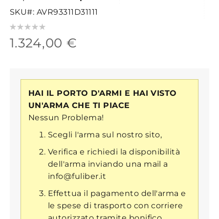
SKU
AVR93311D31111
Valutazione:
0
100
% of
1.324,00 €
HAI IL PORTO D'ARMI E HAI VISTO
UN'ARMA CHE TI PIACE
Nessun Problema!
Scegli l'arma sul nostro sito,
Verifica e richiedi la disponibilità
dell'arma inviando una mail a
info@fuliber.it
Effettua il pagamento dell'arma e
le spese di trasporto con corriere
autorizzato tramite bonifico