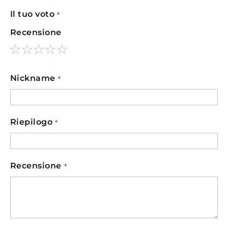
Il tuo voto
Recensione
1
2
3
4
5
star
stars
stars
stars
stars
Nickname
Riepilogo
Recensione