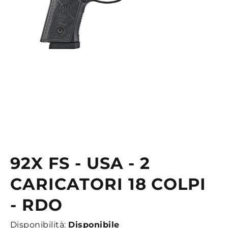
92X FS - USA - 2
Vai
all'inizio
CARICATORI 18 COLPI
della
galleria
- RDO
di
immagini
Disponibilità:
Disponibile