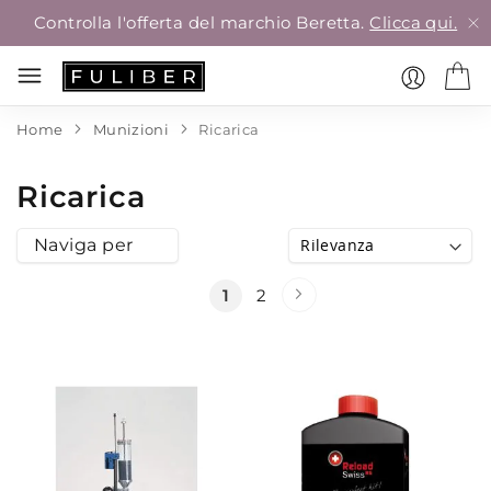
Controlla l'offerta del marchio Beretta.
Clicca qui.
Home
Munizioni
Ricarica
Ricarica
Naviga per
Pagina
Pagina
Successivo
Attualmente
Pagina
1
2
stai
leggendo
la
pagina