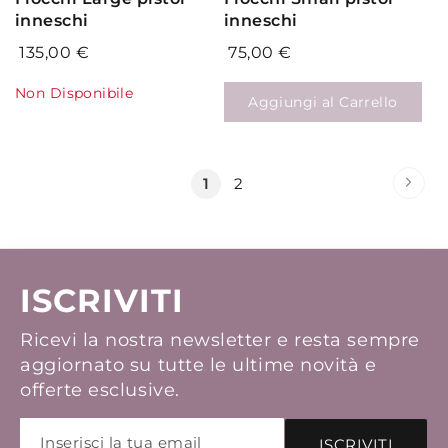
inneschi
inneschi
135,00 €
75,00 €
Non Disponibile
Aggiungi al Carrello
Pagina
Pag
Succ
Attualmente
Pagina
1
2
stai
leggendo
la
ISCRIVITI
pagina
Ricevi la nostra newsletter e resta sempre
aggiornato su tutte le ultime novità e
offerte esclusive.
ISCRIVITI