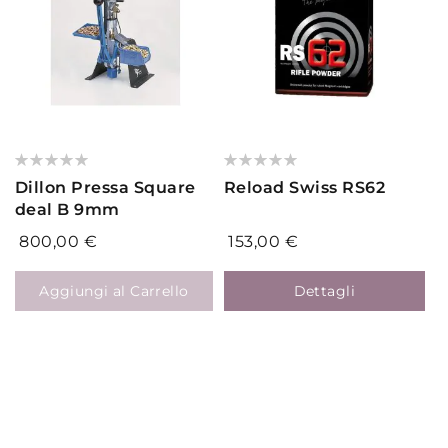
Valutazione:
Valutazione:
0%
0%
Dillon Pressa Square
Reload Swiss RS62
deal B 9mm
800,00 €
153,00 €
Aggiungi al Carrello
Dettagli