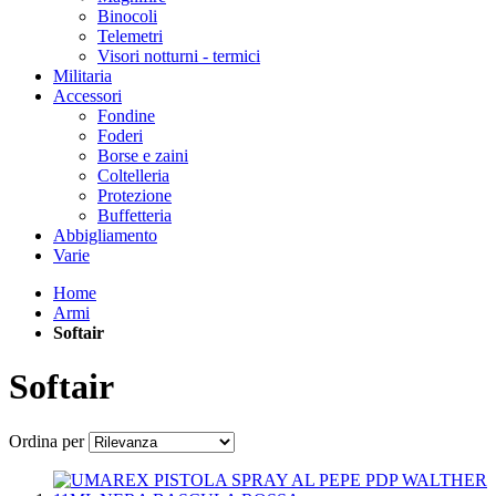
Binocoli
Telemetri
Visori notturni - termici
Militaria
Accessori
Fondine
Foderi
Borse e zaini
Coltelleria
Protezione
Buffetteria
Abbigliamento
Varie
Home
Armi
Softair
Softair
Ordina per