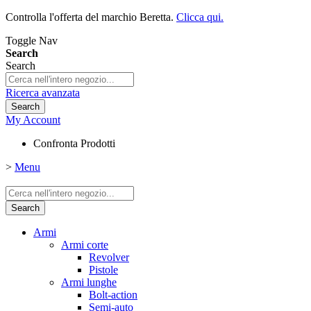
Controlla l'offerta del marchio Beretta.
Clicca qui.
Toggle Nav
Search
Search
Ricerca avanzata
Search
My Account
Confronta Prodotti
>
Menu
Search
Armi
Armi corte
Revolver
Pistole
Armi lunghe
Bolt-action
Semi-auto