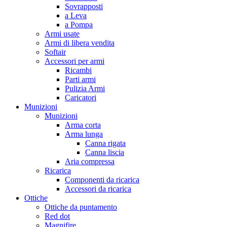
Sovrapposti
a Leva
a Pompa
Armi usate
Armi di libera vendita
Softair
Accessori per armi
Ricambi
Parti armi
Pulizia Armi
Caricatori
Munizioni
Munizioni
Arma corta
Arma lunga
Canna rigata
Canna liscia
Aria compressa
Ricarica
Componenti da ricarica
Accessori da ricarica
Ottiche
Ottiche da puntamento
Red dot
Magnifire