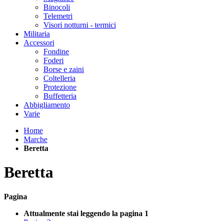
Binocoli
Telemetri
Visori notturni - termici
Militaria
Accessori
Fondine
Foderi
Borse e zaini
Coltelleria
Protezione
Buffetteria
Abbigliamento
Varie
Home
Marche
Beretta
Beretta
Pagina
Attualmente stai leggendo la pagina
1