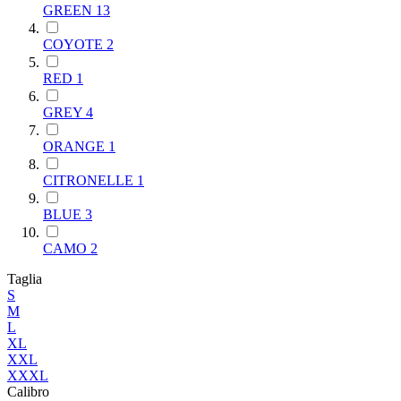
GREEN
13
COYOTE
2
RED
1
GREY
4
ORANGE
1
CITRONELLE
1
BLUE
3
CAMO
2
Taglia
S
M
L
XL
XXL
XXXL
Calibro