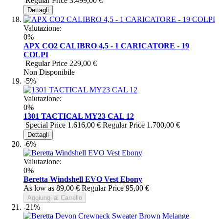
Regular Price
3.499,00 €
Dettagli
Valutazione:
0%
APX CO2 CALIBRO 4,5 - 1 CARICATORE - 19
COLPI
Regular Price
229,00 €
Non Disponibile
-5%
Valutazione:
0%
1301 TACTICAL MY23 CAL 12
Special Price
1.616,00 €
Regular Price
1.700,00 €
Dettagli
-6%
Valutazione:
0%
Beretta Windshell EVO Vest Ebony
As low as
89,00 €
Regular Price
95,00 €
Aggiungi al Carrello
-21%