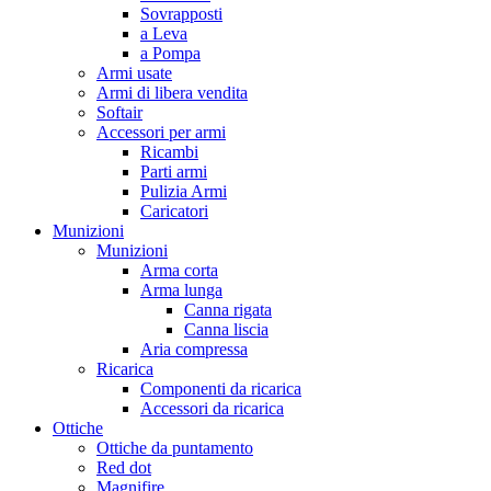
Sovrapposti
a Leva
a Pompa
Armi usate
Armi di libera vendita
Softair
Accessori per armi
Ricambi
Parti armi
Pulizia Armi
Caricatori
Munizioni
Munizioni
Arma corta
Arma lunga
Canna rigata
Canna liscia
Aria compressa
Ricarica
Componenti da ricarica
Accessori da ricarica
Ottiche
Ottiche da puntamento
Red dot
Magnifire