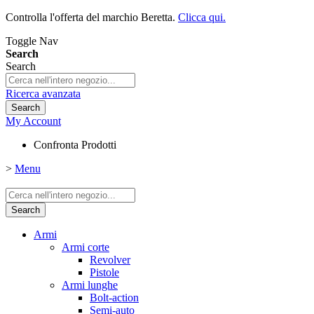
Controlla l'offerta del marchio Beretta.
Clicca qui.
Toggle Nav
Search
Search
Ricerca avanzata
Search
My Account
Confronta Prodotti
>
Menu
Search
Armi
Armi corte
Revolver
Pistole
Armi lunghe
Bolt-action
Semi-auto