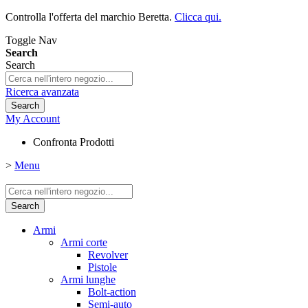
Controlla l'offerta del marchio Beretta.
Clicca qui.
Toggle Nav
Search
Search
Ricerca avanzata
Search
My Account
Confronta Prodotti
>
Menu
Search
Armi
Armi corte
Revolver
Pistole
Armi lunghe
Bolt-action
Semi-auto