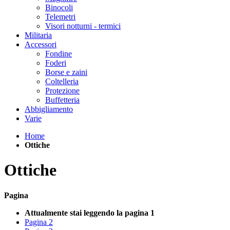
Binocoli
Telemetri
Visori notturni - termici
Militaria
Accessori
Fondine
Foderi
Borse e zaini
Coltelleria
Protezione
Buffetteria
Abbigliamento
Varie
Home
Ottiche
Ottiche
Pagina
Attualmente stai leggendo la pagina
1
Pagina
2