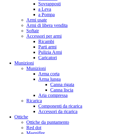
Sovrapposti
a Leva
a Pompa
Armi usate
Armi di libera vendita
Softair
Accessori per armi
Ricambi
Parti armi
Pulizia Armi
Caricatori
Munizioni
Munizioni
Arma corta
Arma lunga
Canna rigata
Canna liscia
Aria compressa
Ricarica
Componenti da ricarica
Accessori da ricarica
Ottiche
Ottiche da puntamento
Red dot
Magnifire