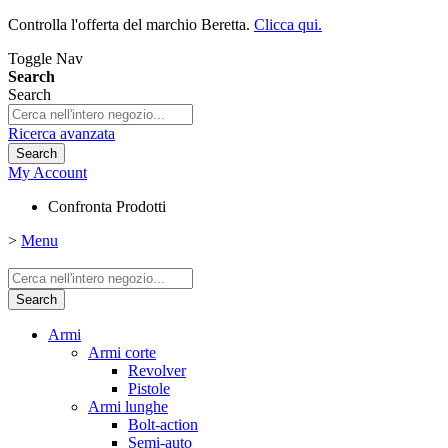
Controlla l'offerta del marchio Beretta.
Clicca qui.
Toggle Nav
Search
Search
Ricerca avanzata
Search
My Account
Confronta Prodotti
>
Menu
Search
Armi
Armi corte
Revolver
Pistole
Armi lunghe
Bolt-action
Semi-auto