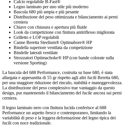
Calcio regolabile B-Fast®
Legno laminato per uno stile più moderno
Bascula 680 più ampia e più pesante
Distribuzione del peso ottimizzata e bilanciamento ai perni
cerniera
Chiave con chiusura e apertura più fluide
Look da competizione con finitura antiriflesso migliorata
Grilletto e LOP regolabili
Canne Beretta Steelium® Optimabore® HP
Bindella superiore ventilata da competizione
Bindelle laterali ventilate
Strozzatori Optimachoke® HP (con bande colorate sulla
versione Sporting)
La bascula del 688 Performance, costruita su base 680, è stata
allargata e appesantita di 55 gr rispetto agli altri fucili Beretta 680,
per una maggiore riduzione del rinculo, stabilità e maneggevolezza.
La distribuzione del peso complessivo trae vantaggio da questo
design, pur mantenendo il bilanciamento del fucile ancora sui perni
cerniera.
Il legno laminato nero con finitura lucida conferisce al 688
Performance un aspetto fresco e contemporaneo, limitando la
variabilità di peso e la leggera deformazione del legno tipica dei
fucili con noce tradizionale.