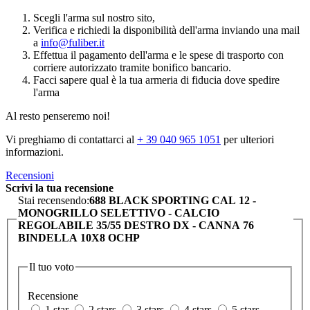
Scegli l'arma sul nostro sito,
Verifica e richiedi la disponibilità dell'arma inviando una mail
a
info@fuliber.it
Effettua il pagamento dell'arma e le spese di trasporto con
corriere autorizzato tramite bonifico bancario.
Facci sapere qual è la tua armeria di fiducia dove spedire
l'arma
Al resto penseremo noi!
Vi preghiamo di contattarci al
+ 39 040 965 1051
per ulteriori
informazioni.
Recensioni
Scrivi la tua recensione
Stai recensendo:
688 BLACK SPORTING CAL 12 -
MONOGRILLO SELETTIVO - CALCIO
REGOLABILE 35/55 DESTRO DX - CANNA 76
BINDELLA 10X8 OCHP
Il tuo voto
Recensione
1 star
2 stars
3 stars
4 stars
5 stars