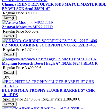
Chiappa RHINO REVOLVER 60DS MATCH MASTER BBL
BY WILSON 6rnd 38SPL 6''
Regular Price
3.400,00 €
Dettagli
Zastava Mosquito MP22 22LR
Regular Price
650,00 €
Dettagli
CZ MOD. CARBINE SCORPION EVO3-S1 .22LR -406
Regular Price
1.579,00 €
Dettagli
Magnum Research Desert Eagle 6″ .50AE 08247 BLACK
Regular Price
3.400,00 €
Dettagli
-10%
BUL PISTOLA TROPHY 9LUGER BARREL 5″ CHR
10+1RDS
Special Price
2.140,00 €
Regular Price
2.386,00 €
Dettagli