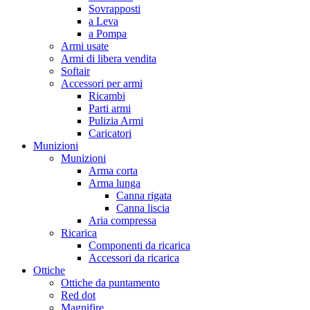
Sovrapposti
a Leva
a Pompa
Armi usate
Armi di libera vendita
Softair
Accessori per armi
Ricambi
Parti armi
Pulizia Armi
Caricatori
Munizioni
Munizioni
Arma corta
Arma lunga
Canna rigata
Canna liscia
Aria compressa
Ricarica
Componenti da ricarica
Accessori da ricarica
Ottiche
Ottiche da puntamento
Red dot
Magnifire