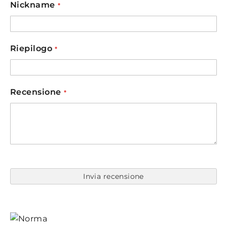
star
stars
stars
stars
stars
Nickname
Riepilogo
Recensione
Invia recensione