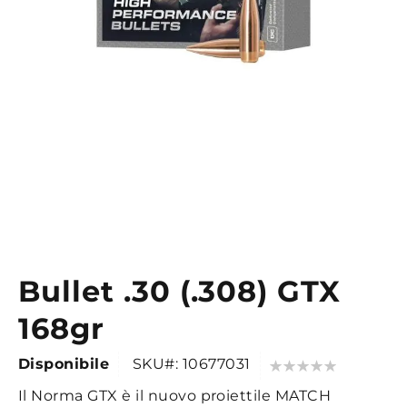
Bullet .30 (.308) GTX
Vai
all'inizio
168gr
della
galleria
Valutazione:
Disponibile
SKU
10677031
di
0
100
% of
Il Norma GTX è il nuovo proiettile MATCH
immagini