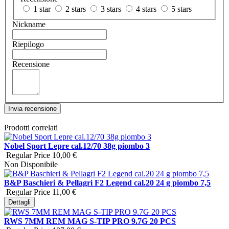
1 star
2 stars
3 stars
4 stars
5 stars
Nickname
Riepilogo
Recensione
Invia recensione
Prodotti correlati
Nobel Sport Lepre cal.12/70 38g piombo 3
Regular Price
10,00 €
Non Disponibile
B&P Baschieri & Pellagri F2 Legend cal.20 24 g piombo 7,5
Regular Price
11,00 €
Dettagli
RWS 7MM REM MAG S-TIP PRO 9.7G 20 PCS