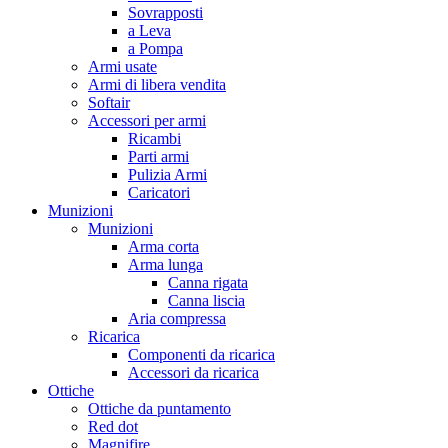
Sovrapposti
a Leva
a Pompa
Armi usate
Armi di libera vendita
Softair
Accessori per armi
Ricambi
Parti armi
Pulizia Armi
Caricatori
Munizioni
Munizioni
Arma corta
Arma lunga
Canna rigata
Canna liscia
Aria compressa
Ricarica
Componenti da ricarica
Accessori da ricarica
Ottiche
Ottiche da puntamento
Red dot
Magnifire