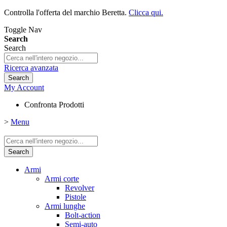
Controlla l'offerta del marchio Beretta.
Clicca qui.
Toggle Nav
Search
Search
Ricerca avanzata
Search
My Account
Confronta Prodotti
>
Menu
Search
Armi
Armi corte
Revolver
Pistole
Armi lunghe
Bolt-action
Semi-auto