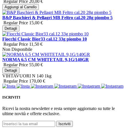
Regular Price
20,00 €
Aggiungi al Carrello
B&P Baschieri & Pellagri MB Feltro cal.20 28g piombo 5
Regular Price
15,00 €
Dettagli
Fiocchi Classic Bior33 cal.12 33g piombo 10
Regular Price
11,50 €
Non Disponibile
NORMA 6.5 CM WHITETAIL 9,1G/140GR
Regular Price
55,00 €
Dettagli
VIHTAVUORI N 140 1kg
Regular Price
170,00 €
ISCRIVITI
Ricevi la nostra newsletter e resta sempre aggiornato su tutte le
ultime novità e offerte esclusive.
Iscriviti