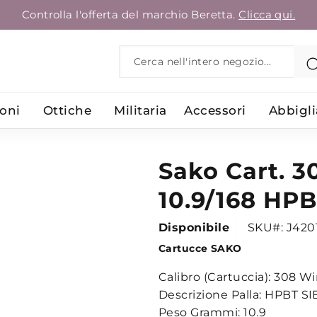
Controlla l'offerta del marchio Beretta.
Clicca qui.
Search
oni
Ottiche
Militaria
Accessori
Abbigl
Sako Cart. 3
10.9/168 HPB
Disponibile
SKU
J420
Cartucce SAKO
Calibro (Cartuccia):
308 Wi
Descrizione Palla:
HPBT SI
Peso Grammi:
10.9