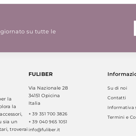
giornato su tutte le
FULIBER
Informazi
Via Nazionale 28
Su di noi
34151 Opicina
Contatti
er la
Italia
plora la
Informativa 
+ 39 351 700 3826
accessori,
Termini e Co
u sia un
+ 39 040 965 1051
ari, troverai
info@fuliber.it