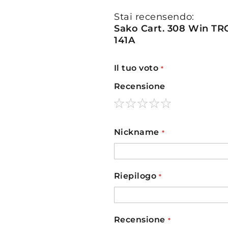
Stai recensendo:
Sako Cart. 308 Win TR
141A
Il tuo voto
Recensione
1
2
3
4
5
star
stars
stars
stars
stars
Nickname
Riepilogo
Recensione