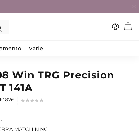
Search
iamento
Varie
08 Win TRG Precision
T 141A
Valutazione:
10826
0
100
% of
n
ERRA MATCH KING