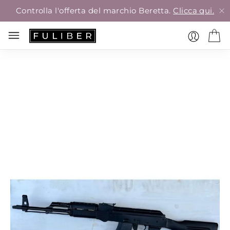
Controlla l'offerta del marchio Beretta.
Clicca qui.
Vai
alla
fine
della
galleria
di
immagini