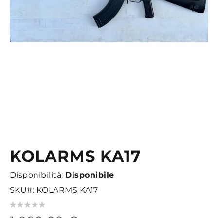
KOLARMS KA17
Vai
all'inizio
Disponibilità:
Disponibile
della
galleria
SKU
KOLARMS KA17
di
Valutazione:
immagini
0
100
% of