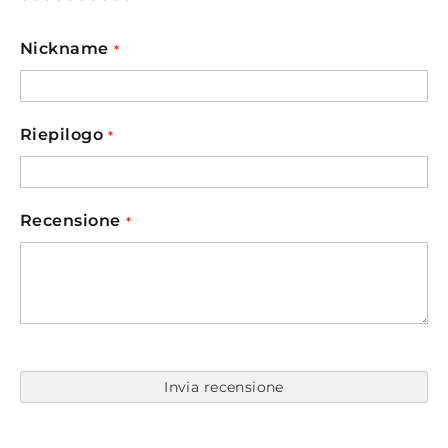
1
2
3
4
5
star
stars
stars
stars
stars
Nickname
Riepilogo
Recensione
Invia recensione