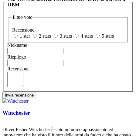
DBM
Il tuo voto
Recensione
1 star
2 stars
3 stars
4 stars
5 stars
Nickname
Riepilogo
Recensione
Invia recensione
Winchester
Oliver Fisher Winchester è stato un uomo appassionato ed
innovatore che ha visto il futuro delle armi da fuoco e che ha creato