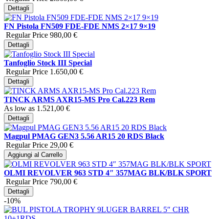
Dettagli
FN Pistola FN509 FDE-FDE NMS 2×17 9×19
Regular Price
980,00 €
Dettagli
Tanfoglio Stock III Special
Regular Price
1.650,00 €
Dettagli
TINCK ARMS AXR15-MS Pro Cal.223 Rem
As low as
1.521,00 €
Dettagli
Magpul PMAG GEN3 5.56 AR15 20 RDS Black
Regular Price
29,00 €
Aggiungi al Carrello
OLMI REVOLVER 963 STD 4″ 357MAG BLK/BLK SPORT
Regular Price
790,00 €
Dettagli
-10%