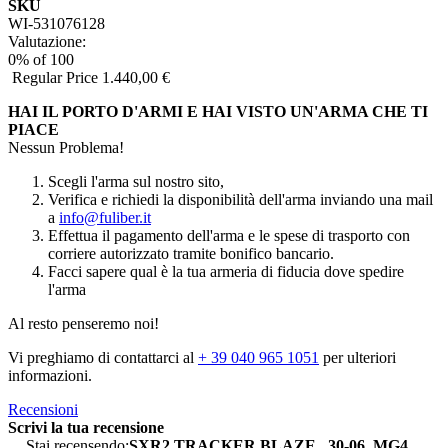
SKU
WI-531076128
Valutazione:
0
% of
100
Regular Price
1.440,00 €
HAI IL PORTO D'ARMI E HAI VISTO UN'ARMA CHE TI
PIACE
Nessun Problema!
Scegli l'arma sul nostro sito,
Verifica e richiedi la disponibilità dell'arma inviando una mail
a
info@fuliber.it
Effettua il pagamento dell'arma e le spese di trasporto con
corriere autorizzato tramite bonifico bancario.
Facci sapere qual è la tua armeria di fiducia dove spedire
l'arma
Al resto penseremo noi!
Vi preghiamo di contattarci al
+ 39 040 965 1051
per ulteriori
informazioni.
Recensioni
Scrivi la tua recensione
Stai recensendo:
SXR2 TRACKER BLAZE , 30-06, MG4,