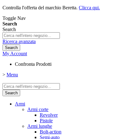
Controlla l'offerta del marchio Beretta.
Clicca qui.
Toggle Nav
Search
Search
Ricerca avanzata
Search
My Account
Confronta Prodotti
>
Menu
Search
Armi
Armi corte
Revolver
Pistole
Armi lunghe
Bolt-action
Semi-auto