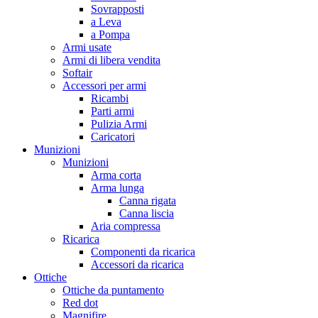
Sovrapposti
a Leva
a Pompa
Armi usate
Armi di libera vendita
Softair
Accessori per armi
Ricambi
Parti armi
Pulizia Armi
Caricatori
Munizioni
Munizioni
Arma corta
Arma lunga
Canna rigata
Canna liscia
Aria compressa
Ricarica
Componenti da ricarica
Accessori da ricarica
Ottiche
Ottiche da puntamento
Red dot
Magnifire