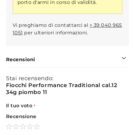
porto d'armi in corso di validità.
Vi preghiamo di contattarci al
+ 39 040 965
1051
per ulteriori informazioni.
Recensioni
Stai recensendo:
Fiocchi Performance Traditional cal.12
34g piombo 11
Il tuo voto
Recensione
1
2
3
4
5