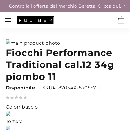
Controlla l'offerta del marchio Beretta.
Clicca qui.
Vai
Fiocchi Performance
alla
Vai
fine
all'inizio
Traditional cal.12 34g
della
della
galleria
galleria
piombo 11
di
di
immagini
immagini
Disponibile
SKU
87054X-87055Y
Valutazione:
0
100
% of
Colombaccio
Tortora