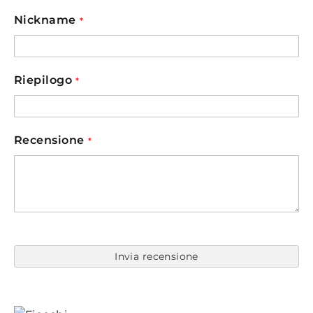
star
stars
stars
stars
stars
Nickname
Riepilogo
Recensione
Invia recensione