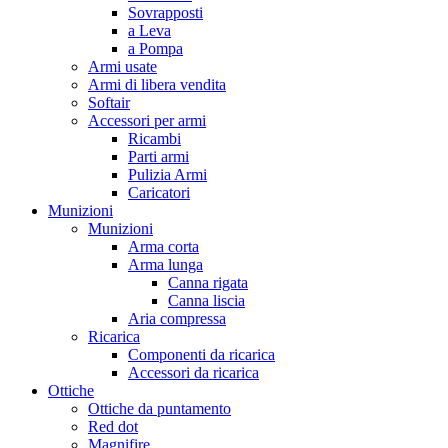
Sovrapposti
a Leva
a Pompa
Armi usate
Armi di libera vendita
Softair
Accessori per armi
Ricambi
Parti armi
Pulizia Armi
Caricatori
Munizioni
Munizioni
Arma corta
Arma lunga
Canna rigata
Canna liscia
Aria compressa
Ricarica
Componenti da ricarica
Accessori da ricarica
Ottiche
Ottiche da puntamento
Red dot
Magnifire