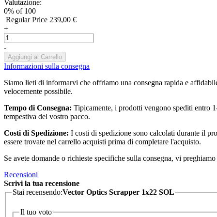
Valutazione:
0
% of
100
Regular Price
239,00 €
+
-
Aggiungi al Carrello
Informazioni sulla consegna
Siamo lieti di informarvi che offriamo una consegna rapida e affidabile 
velocemente possibile.
Tempo di Consegna:
Tipicamente, i prodotti vengono spediti entro 1-5
tempestiva del vostro pacco.
Costi di Spedizione:
I costi di spedizione sono calcolati durante il p
essere trovate nel carrello acquisti prima di completare l'acquisto.
Se avete domande o richieste specifiche sulla consegna, vi preghiamo di
Recensioni
Scrivi la tua recensione
Stai recensendo:
Vector Optics Scrapper 1x22 SOL
Il tuo voto