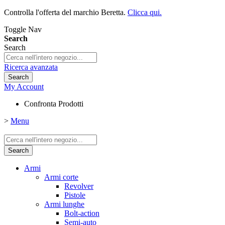
Controlla l'offerta del marchio Beretta.
Clicca qui.
Toggle Nav
Search
Search
Ricerca avanzata
Search
My Account
Confronta Prodotti
>
Menu
Search
Armi
Armi corte
Revolver
Pistole
Armi lunghe
Bolt-action
Semi-auto