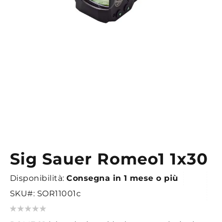
Sig Sauer Romeo1 1x30
Vai
all'inizio
Disponibilità:
Consegna in 1 mese o più
della
galleria
SKU
SOR11001c
di
Valutazione:
immagini
0
100
% of