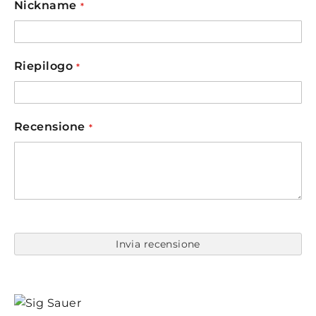
star
stars
stars
stars
stars
Nickname
Riepilogo
Recensione
Invia recensione