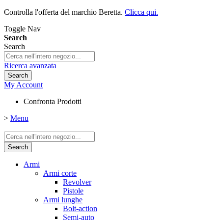
Controlla l'offerta del marchio Beretta.
Clicca qui.
Toggle Nav
Search
Search
Ricerca avanzata
Search
My Account
Confronta Prodotti
>
Menu
Search
Armi
Armi corte
Revolver
Pistole
Armi lunghe
Bolt-action
Semi-auto