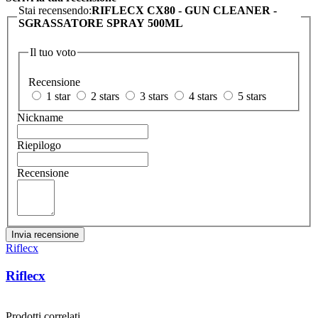
Stai recensendo:
RIFLECX CX80 - GUN CLEANER -
SGRASSATORE SPRAY 500ML
Il tuo voto
Recensione
1 star
2 stars
3 stars
4 stars
5 stars
Nickname
Riepilogo
Recensione
Invia recensione
Riflecx
Riflecx
Prodotti correlati