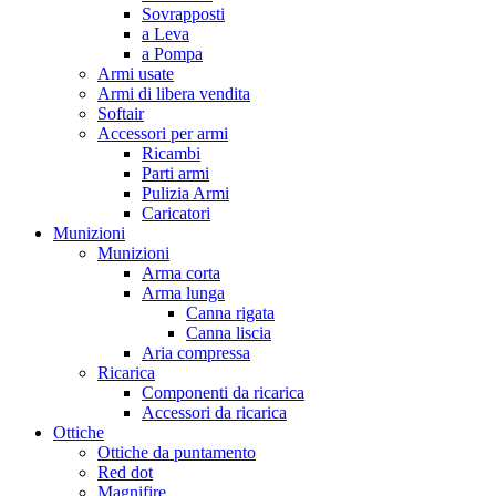
Sovrapposti
a Leva
a Pompa
Armi usate
Armi di libera vendita
Softair
Accessori per armi
Ricambi
Parti armi
Pulizia Armi
Caricatori
Munizioni
Munizioni
Arma corta
Arma lunga
Canna rigata
Canna liscia
Aria compressa
Ricarica
Componenti da ricarica
Accessori da ricarica
Ottiche
Ottiche da puntamento
Red dot
Magnifire