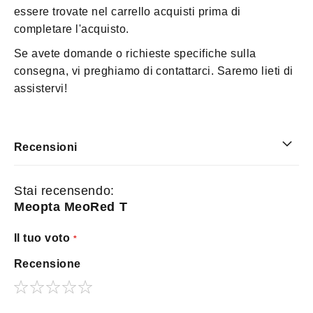
essere trovate nel carrello acquisti prima di
completare l'acquisto.
Se avete domande o richieste specifiche sulla
consegna, vi preghiamo di contattarci. Saremo lieti di
assistervi!
Recensioni
Stai recensendo:
Meopta MeoRed T
Il tuo voto
Recensione
1
2
3
4
5