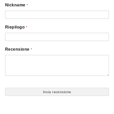
star
stars
stars
stars
stars
Nickname
Riepilogo
Recensione
Invia recensione