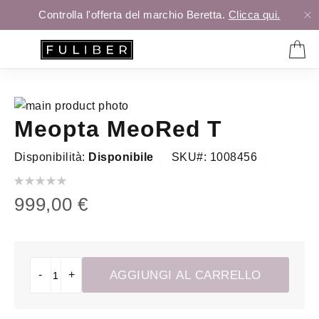
Controlla l'offerta del marchio Beretta.
Clicca qui.
Vai
Meopta MeoRed T
alla
Vai
fine
all'inizio
Disponibilità:
Disponibile
SKU
1008456
della
della
galleria
galleria
Valutazione:
0
100
% of
di
di
999,00 €
immagini
immagini
-
+
AGGIUNGI AL CARRELLO