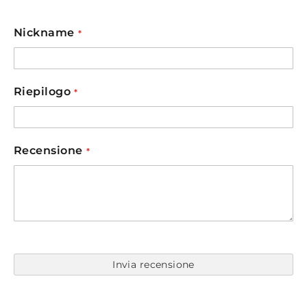
1
2
3
4
5
star
stars
stars
stars
stars
Nickname
Riepilogo
Recensione
Invia recensione