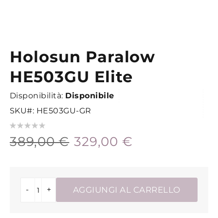
Holosun Paralow
Vai
all'inizio
HE503GU Elite
della
galleria
Disponibilità:
Disponibile
di
SKU
HE503GU-GR
immagini
Valutazione:
0
100
% of
389,00 €
329,00 €
-
+
AGGIUNGI AL CARRELLO