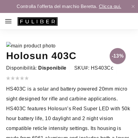
Controlla l'offerta del marchio Beretta.
Clicca qui.
Vai
Holosun 403C
alla
Vai
-
13
%
fine
all'inizio
Disponibilità:
Disponibile
SKU
HS403Cc
della
della
galleria
galleria
Valutazione:
0
100
% of
di
di
HS403C is a solar and battery powered 20mm micro
immagini
immagini
sight designed for rifle and carbine applications.
HS403C features Holosun’s Red Super LED with 50k
hour battery life, 10 daylight and 2 night vision
compatible reticle intensity settings. Its housing is