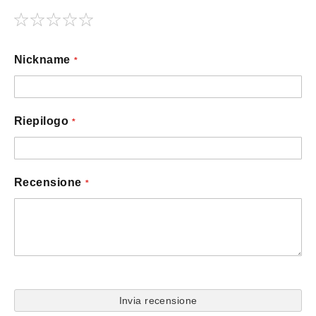
1
2
3
4
5
star
stars
stars
stars
stars
Nickname
Riepilogo
Recensione
Invia recensione