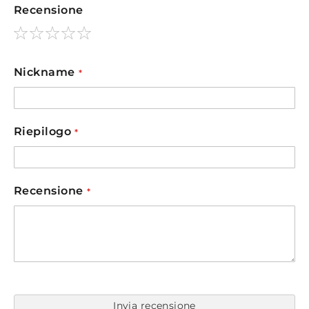
Recensione
1
2
3
4
5
star
stars
stars
stars
stars
Nickname
Riepilogo
Recensione
Invia recensione