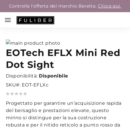
Controlla l'offerta del marchio Beretta.
Clicca qui.
Vai
EOTech EFLX Mini Red
alla
Vai
fine
all'inizio
Dot Sight
della
della
galleria
galleria
Disponibilità:
Disponibile
di
di
SKU
EOT-EFLXc
immagini
immagini
Valutazione:
0
100
% of
Progettato per garantire un’acquisizione rapida
del bersaglio e prestazioni elevate, questo
mirino si distingue per la sua costruzione
robusta e per il nitido reticolo a punto rosso da