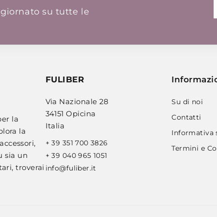
giornato su tutte le
FULIBER
Informazi
Via Nazionale 28
Su di noi
34151 Opicina
Contatti
er la
Italia
plora la
Informativa 
+ 39 351 700 3826
accessori,
Termini e Co
u sia un
+ 39 040 965 1051
ari, troverai
info@fuliber.it