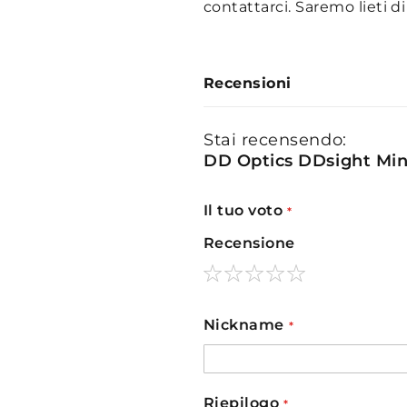
contattarci. Saremo lieti di
Recensioni
Stai recensendo:
DD Optics DDsight Min
Il tuo voto
Recensione
1
2
3
4
5
star
stars
stars
stars
stars
Nickname
Riepilogo