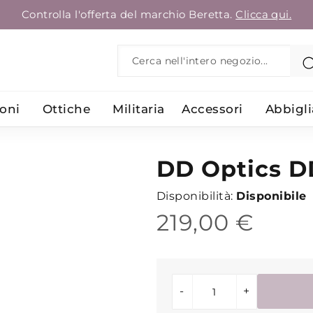
Controlla l'offerta del marchio Beretta.
Clicca qui.
Search
oni
Ottiche
Militaria
Accessori
Abbigl
DD Optics D
Disponibilità:
Disponibile
219,00 €
-
+