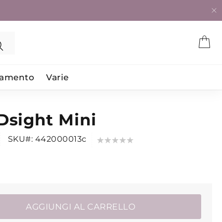
Search
iamento
Varie
Dsight Mini
Valutazione:
SKU
442000013c
0
100
% of
AGGIUNGI AL CARRELLO