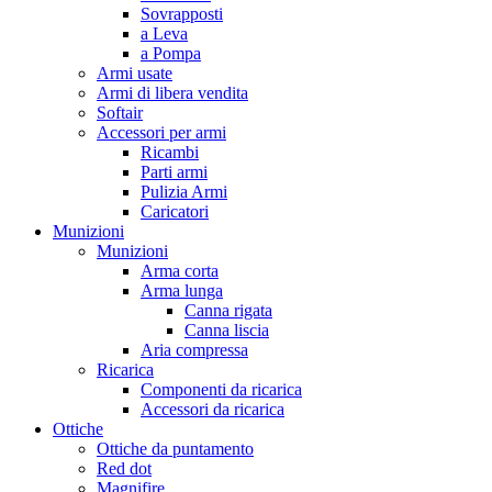
Sovrapposti
a Leva
a Pompa
Armi usate
Armi di libera vendita
Softair
Accessori per armi
Ricambi
Parti armi
Pulizia Armi
Caricatori
Munizioni
Munizioni
Arma corta
Arma lunga
Canna rigata
Canna liscia
Aria compressa
Ricarica
Componenti da ricarica
Accessori da ricarica
Ottiche
Ottiche da puntamento
Red dot
Magnifire