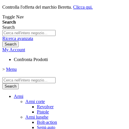
Controlla l'offerta del marchio Beretta.
Clicca qui.
Toggle Nav
Search
Search
Ricerca avanzata
Search
My Account
Confronta Prodotti
>
Menu
Search
Armi
Armi corte
Revolver
Pistole
Armi lunghe
Bolt-action
Semi-auto