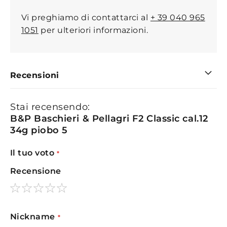
Vi preghiamo di contattarci al
+ 39 040 965
1051
per ulteriori informazioni.
Recensioni
Stai recensendo:
B&P Baschieri & Pellagri F2 Classic cal.12
34g piobo 5
Il tuo voto
Recensione
1
2
3
4
5
star
stars
stars
stars
stars
Nickname