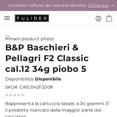
Controlla l'offerta del marchio Beretta.
Clicca qui.
Vai
B&P Baschieri &
alla
Vai
fine
all'inizio
Pellagri F2 Classic
della
della
galleria
galleria
cal.12 34g piobo 5
di
di
immagini
immagini
Disponibilità:
Disponibile
SKU
CA1C042F2008
Valutazione:
0
100
% of
Rappresenta la cartuccia ideale, a 34 grammi. E’
il prodotto ricercato dalla maggior parte dei
cacciatori