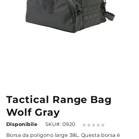
Tactical Range Bag
Vai
all'inizio
Wolf Gray
della
galleria
Valutazione:
Disponibile
SKU
0920
di
0
100
% of
Borsa da poligono large 38L. Questa borsa è
immagini