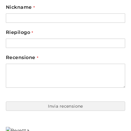
star
stars
stars
stars
stars
Nickname
Riepilogo
Recensione
Invia recensione