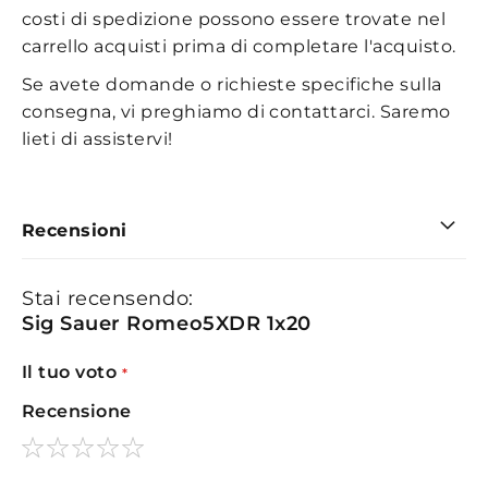
costi di spedizione possono essere trovate nel
carrello acquisti prima di completare l'acquisto.
Se avete domande o richieste specifiche sulla
consegna, vi preghiamo di contattarci. Saremo
lieti di assistervi!
Recensioni
Stai recensendo:
Sig Sauer Romeo5XDR 1x20
Il tuo voto
Recensione
1
2
3
4
5