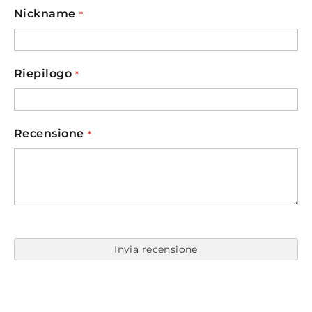
star
stars
stars
stars
stars
Nickname
Riepilogo
Recensione
Invia recensione