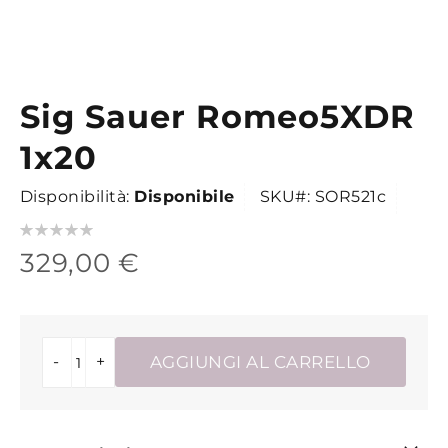
Sig Sauer Romeo5XDR
Vai
all'inizio
1x20
della
galleria
Disponibilità:
Disponibile
SKU
SOR521c
di
Valutazione:
immagini
0
100
% of
329,00 €
-
+
AGGIUNGI AL CARRELLO