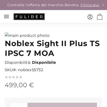
Controlla l'offerta del marchio Beretta.
Clicca qui.
Vai
Noblex Sight II Plus TS
alla
Vai
fine
all'inizio
IPSC 7 MOA
della
della
galleria
galleria
Disponibilità:
Disponibile
di
di
SKU
noblex55732
immagini
immagini
Valutazione:
0
100
% of
499,00 €