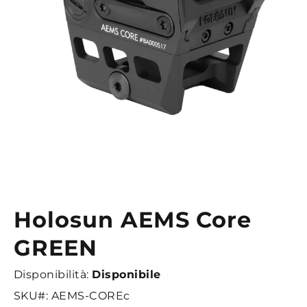
Holosun AEMS Core
Vai
all'inizio
GREEN
della
galleria
Disponibilità:
Disponibile
di
SKU
AEMS-COREc
immagini