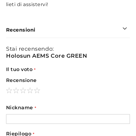
lieti di assistervi!
Recensioni
Stai recensendo:
Holosun AEMS Core GREEN
Il tuo voto
Recensione
1
2
3
4
5
star
stars
stars
stars
stars
Nickname
Riepilogo