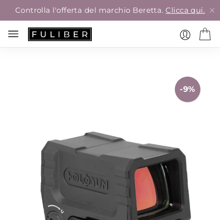
Controlla l'offerta del marchio Beretta.
Clicca qui.
Vai
alla
-
9
%
fine
della
galleria
di
immagini