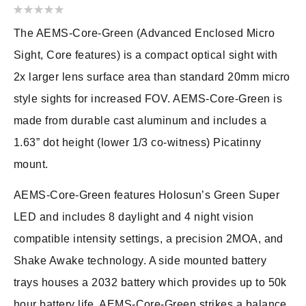
Valutazione:
0
100
% of
The AEMS-Core-Green (Advanced Enclosed Micro
Sight, Core features) is a compact optical sight with
2x larger lens surface area than standard 20mm micro
style sights for increased FOV. AEMS-Core-Green is
made from durable cast aluminum and includes a
1.63” dot height (lower 1/3 co-witness) Picatinny
mount.
AEMS-Core-Green features Holosun’s Green Super
LED and includes 8 daylight and 4 night vision
compatible intensity settings, a precision 2MOA, and
Shake Awake technology. A side mounted battery
trays houses a 2032 battery which provides up to 50k
hour battery life. AEMS-Core-Green strikes a balance