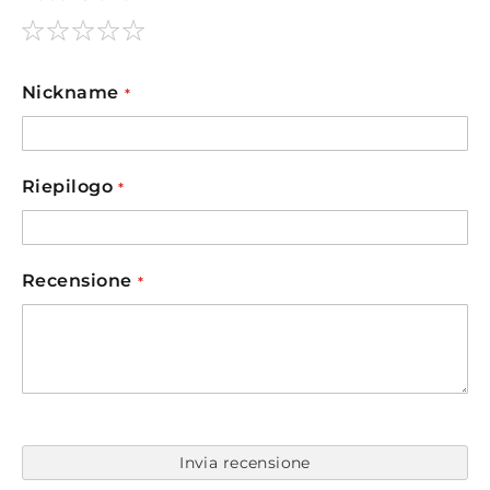
1
2
3
4
5
star
stars
stars
stars
stars
Nickname
Riepilogo
Recensione
Invia recensione