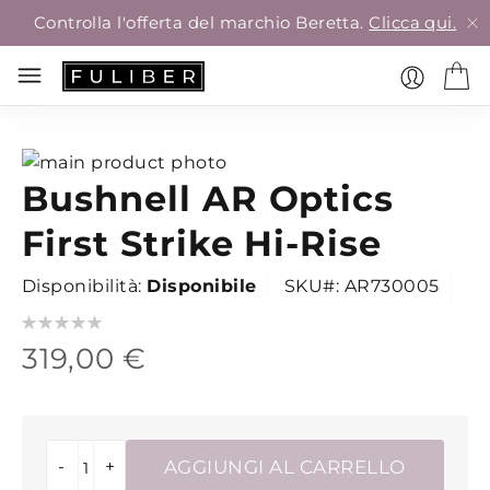
Controlla l'offerta del marchio Beretta.
Clicca qui.
Vai
Bushnell AR Optics
alla
Vai
fine
all'inizio
First Strike Hi-Rise
della
della
galleria
galleria
Disponibilità:
Disponibile
SKU
AR730005
di
di
Valutazione:
immagini
immagini
0
100
% of
319,00 €
-
+
AGGIUNGI AL CARRELLO