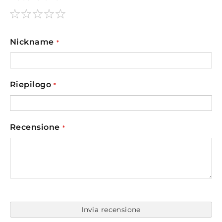
1
2
3
4
5
star
stars
stars
stars
stars
Nickname
Riepilogo
Recensione
Invia recensione